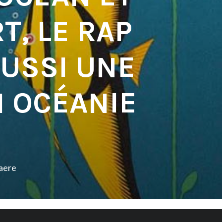
T, LE RAP
AUSSI UNE
N OCÉANIE
aere