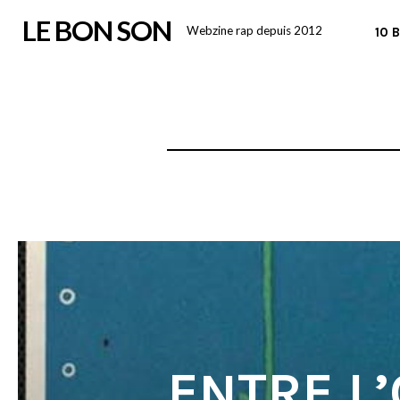
Skip
LE BON SON
Webzine rap depuis 2012
10 
to
content
ENTRE L