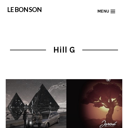
Skip
LE BON SON
MENU
to
content
Hill G