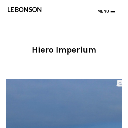
Skip
LE BON SON
MENU
to
content
Hiero Imperium