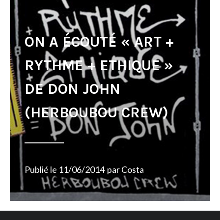
ON A ÉCOUTÉ « ART +
RYTHME + ETHIQUE »
DE DON JOHN
(HERBOUBOU CREW)
Publié le
11/06/2014
par
Costa