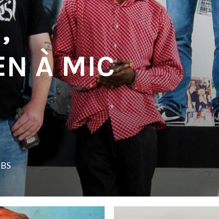
,
EN À MIC
LBS