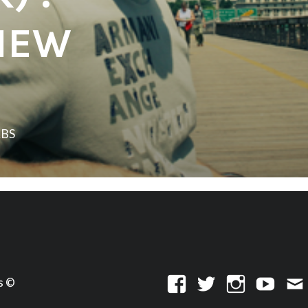
VIEW
LBS
s ©