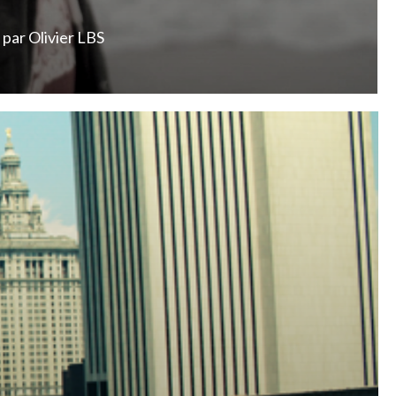
par
Olivier LBS