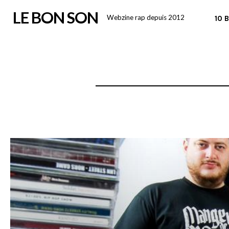
Skip
LE BON SON
Webzine rap depuis 2012
10 
to
content