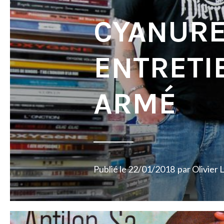
CYANURE
ENTRETI
ARMÉ
Publié le
22/01/2018
par
Olivier 