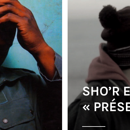
SHO’R E
« PRÉS