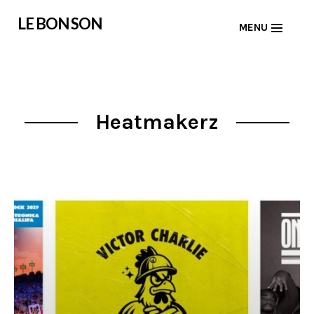
Skip
LE BON SON
MENU
to
content
Heatmakerz