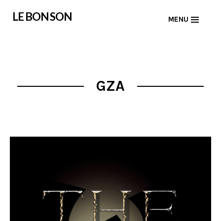
Skip
LE BON SON
MENU
to
content
GZA