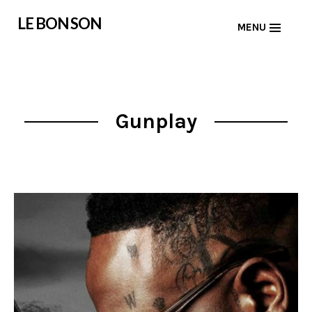
Skip
LE BON SON
MENU
to
content
Gunplay