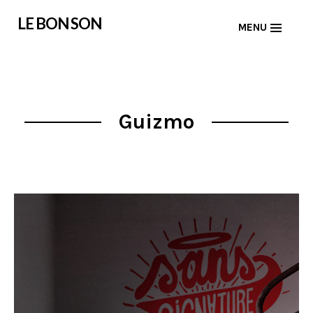
Skip
LE BON SON
MENU
to
content
Guizmo