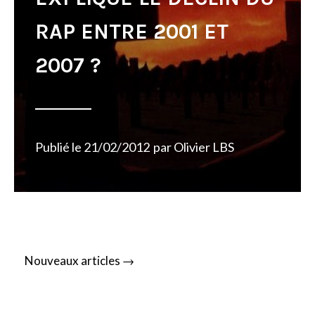
RAP ENTRE 2001 ET
2007 ?
Publié le
21/02/2012
par
Olivier LBS
Posts
→
Nouveaux articles
navigation