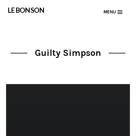
Skip
LE BON SON
MENU
to
content
Guilty Simpson