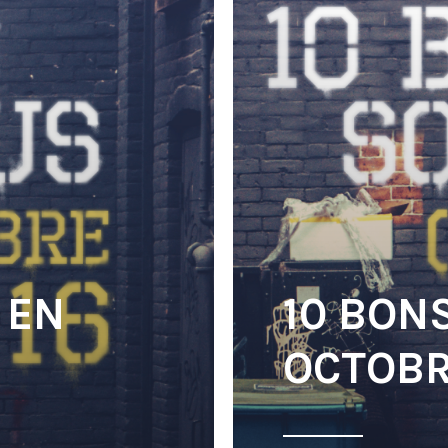
 EN
10 BON
OCTOBR