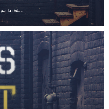
par
la rédac'