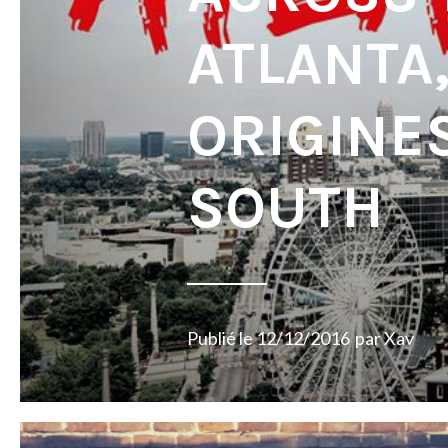
ATLANTA
ORIGINE
SOUTH
Publié le
12/12/2016
par
Xav