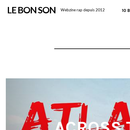
Skip
LE BON SON
Webzine rap depuis 2012
10 
to
content
ACROSS T