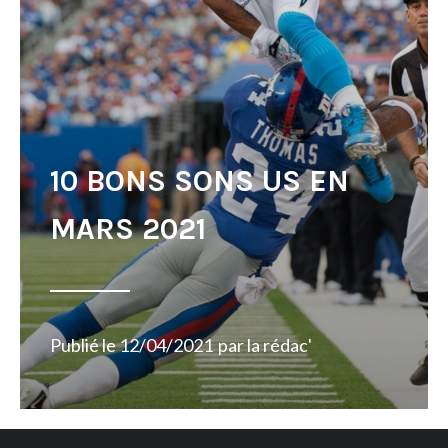
10 BONS SONS US EN
MARS 2021
Publié le
12/04/2021
par
la rédac'