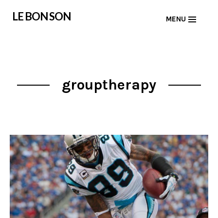
Skip
LE BON SON
MENU
to
content
grouptherapy