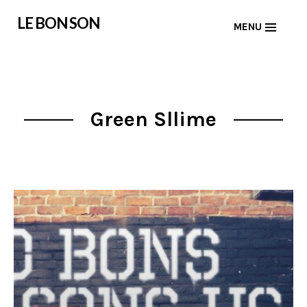
Skip
LE BON SON
MENU
to
content
Green Sllime