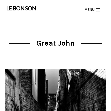
Skip
LE BON SON
MENU
to
content
Great John