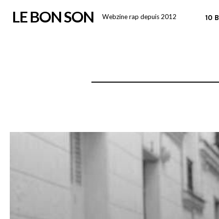
Skip
LE BON SON
Webzine rap depuis 2012
10 
to
content