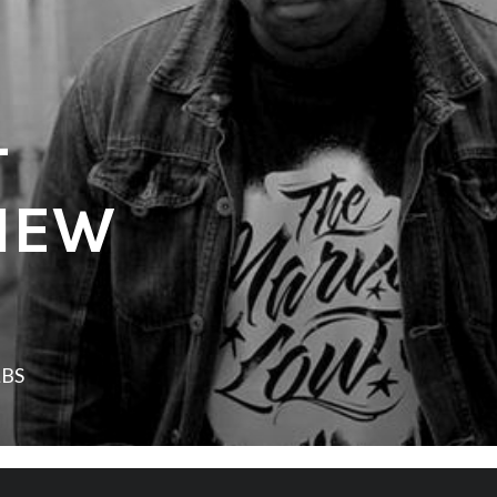
–
VIEW
LBS