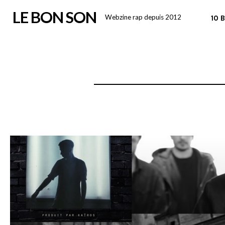
Skip
LE BON SON
Webzine rap depuis 2012
10 
to
content