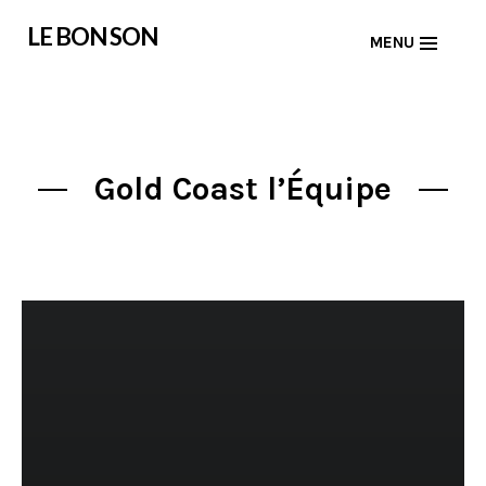
Skip
LE BON SON
MENU
to
content
Gold Coast l’Équipe