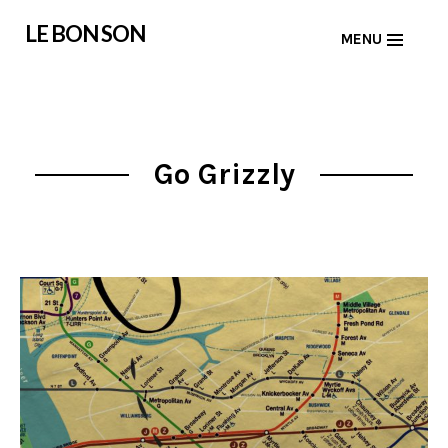
Skip
LE BON SON
MENU
to
content
Go Grizzly