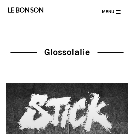
Skip
LE BON SON
MENU
to
content
Glossolalie