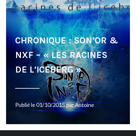
CHRONIQUE : SON’OR &
NXF – « LES RACINES
DE L’ICEBERG »
Publié le
01/10/2015
par
Antoine