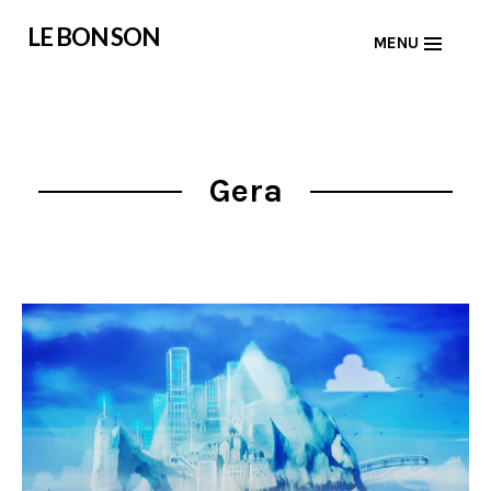
Skip
LE BON SON
MENU
to
content
Gera