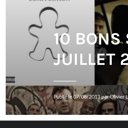
10 BONS
JUILLET 
Publié le
07/08/2013
par
Olivier 