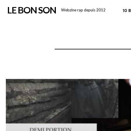
Skip
LE BON SON
Webzine rap depuis 2012
10 
to
content