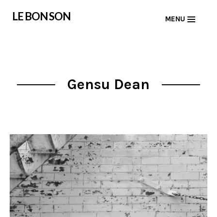
Skip
LE BON SON
MENU
to
content
Gensu Dean