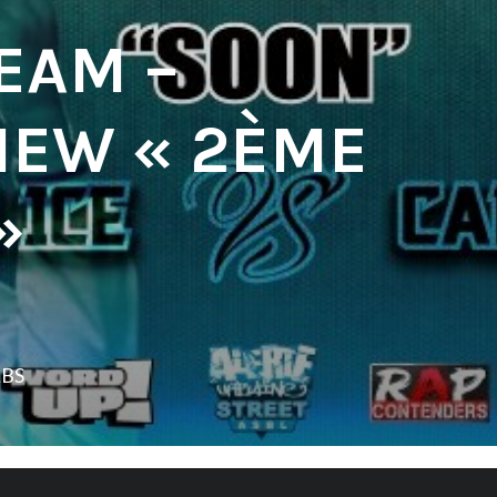
EAM –
VIEW « 2ÈME
»
LBS