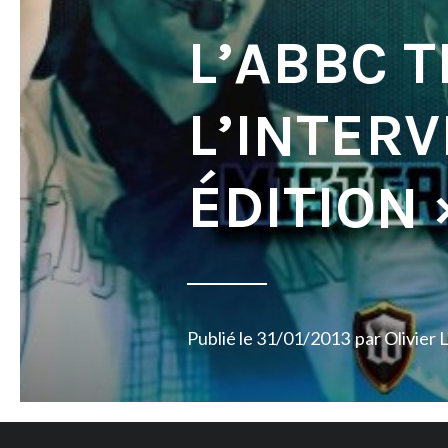
L’ABBC T
L’INTER
ÉDITION 
Publié le
31/01/2013
par
Olivier 