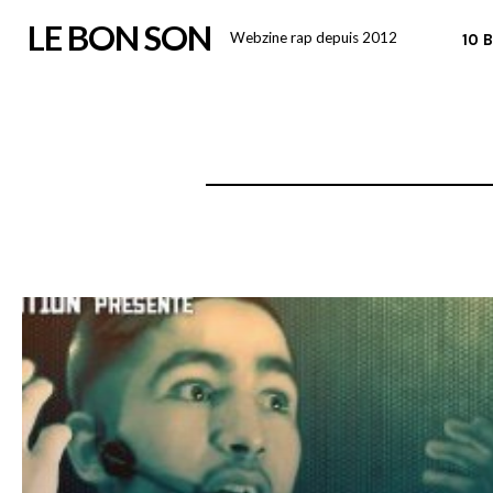
Skip
LE BON SON
Webzine rap depuis 2012
10 
to
content