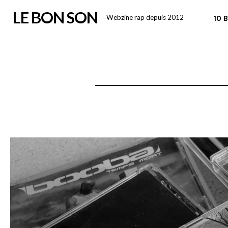
Skip
LE BON SON
Webzine rap depuis 2012
10 
to
content