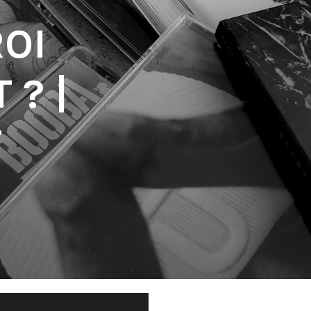
ROI
 ? |
T
'