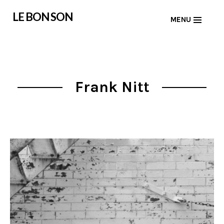
Skip
LE BON SON
MENU
to
content
Frank Nitt