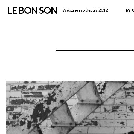
Skip
LE BON SON
Webzine rap depuis 2012
10 
to
content