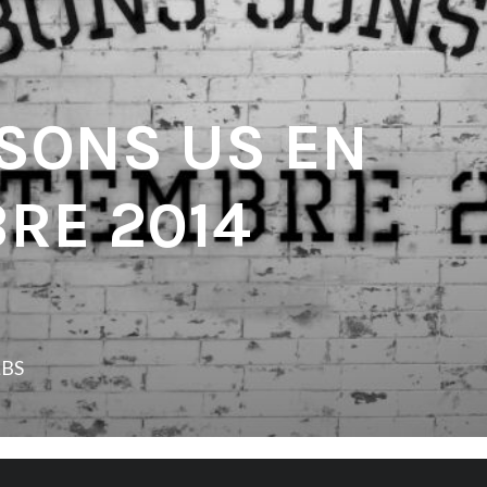
 SONS US EN
RE 2014
LBS