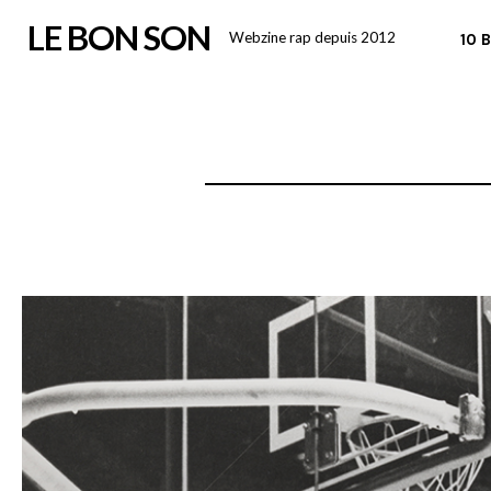
Skip
LE BON SON
Webzine rap depuis 2012
10 
to
content