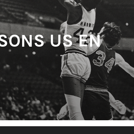
 SONS US EN
'