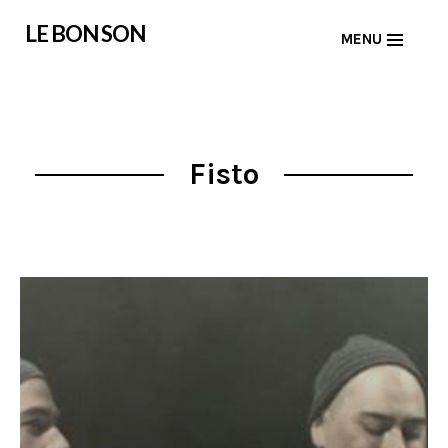
Skip
LE BON SON
MENU
to
content
Fisto