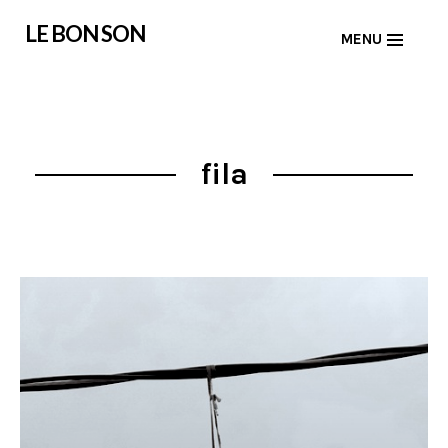
Skip
LE BON SON
MENU
to
content
fila