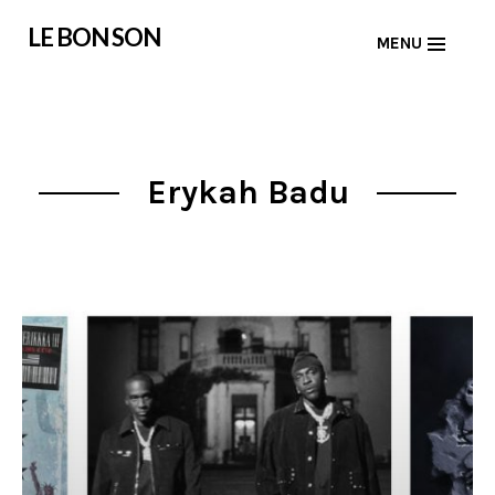
Skip
LE BON SON
MENU
to
content
Erykah Badu