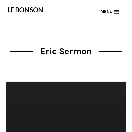
Skip
LE BON SON
MENU
to
content
Eric Sermon