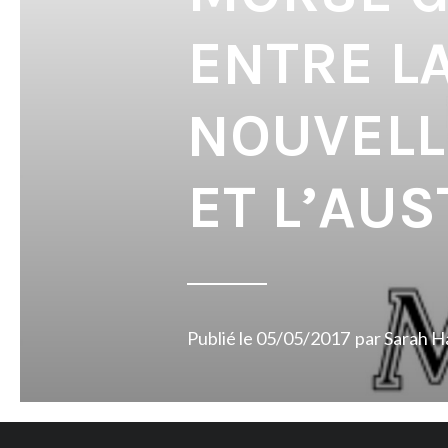
ENTRE L
NOUVELL
ET L’AUS
Publié le
05/05/2017
par
Sarah H