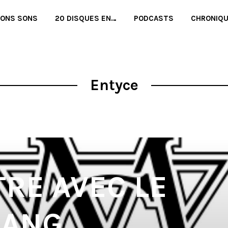
BONS SONS
20 DISQUES EN…
PODCASTS
CHRONIQ
Entyce
RE AVEC LE
ANG,