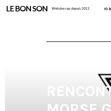
Skip
LE BON SON
Webzine rap depuis 2012
10 
to
content
RENCONT
MORSE G