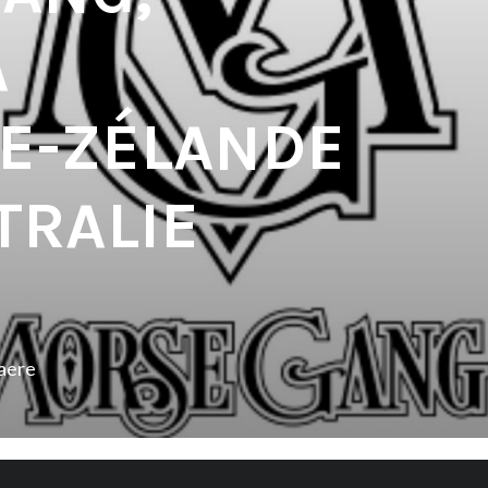
A
E-ZÉLANDE
TRALIE
aere