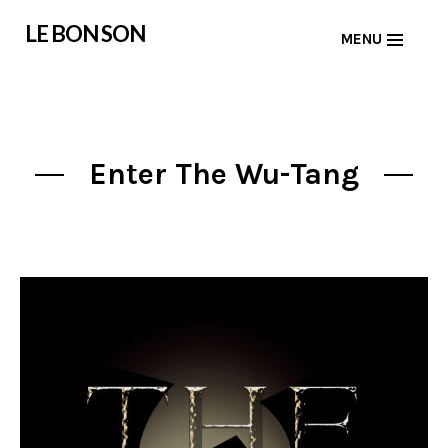
Skip
LE BON SON
MENU
to
content
Enter The Wu-Tang