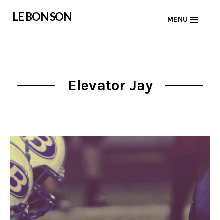
Skip
LE BON SON
MENU
to
content
Elevator Jay