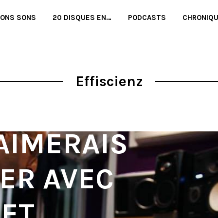
BONS SONS
20 DISQUES EN…
PODCASTS
CHRONIQ
Effiscienz
J’AIMERAIS
LER AVEC
ET