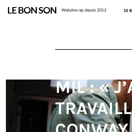
Skip
LE BON SON
Webzine rap depuis 2012
10 
to
content
MIL : « 
TRAVAIL
CONWAY 