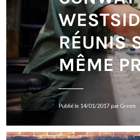
WESTSID
RÉUNIS 
MÊME PR
Publié le
14/01/2017
par
Green