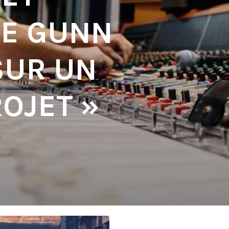
E GUNN
SUR UN
OJET »