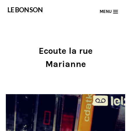
Skip
LE BON SON
MENU
to
content
Ecoute la rue
Marianne