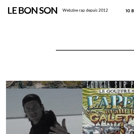
Skip
LE BON SON
Webzine rap depuis 2012
10 
to
content