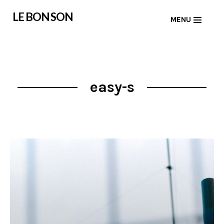
Skip
LE BON SON
MENU
to
content
easy-s