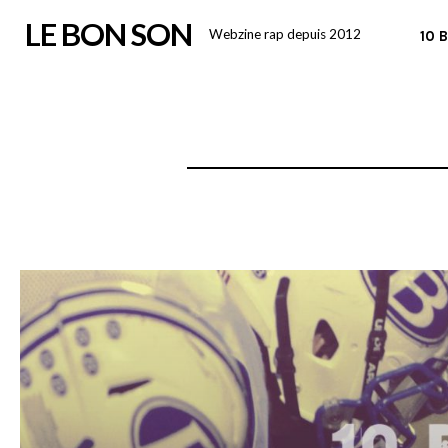
Skip
LE BON SON
Webzine rap depuis 2012
10 
to
content