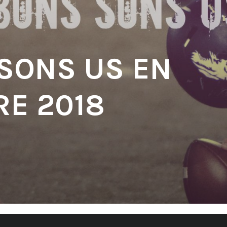
 SONS US EN
E 2018
'