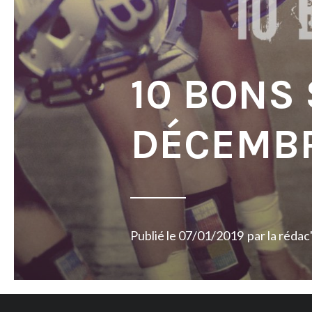
10 BONS
DÉCEMBR
Publié le
07/01/2019
par
la rédac