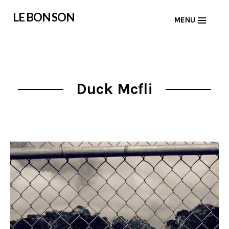
Skip
LE BON SON
MENU
to
content
Duck Mcfli