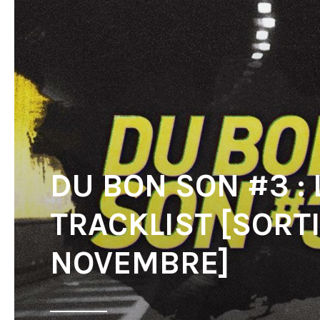
DU BON SON #3 : 
TRACKLIST [SORTI
NOVEMBRE]