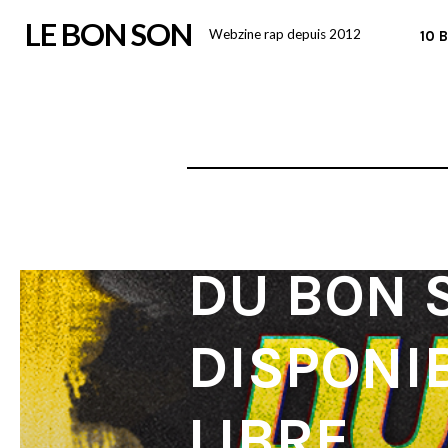
Skip
LE BON SON
Webzine rap depuis 2012
10 
to
content
DU BON 
DISPONI
LIBRE