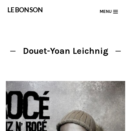
Skip
LE BON SON
MENU
to
content
Douet-Yoan Leichnig