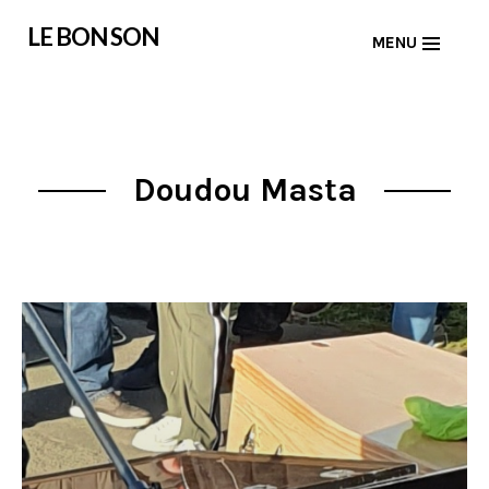
Skip
LE BON SON
MENU
to
content
Doudou Masta