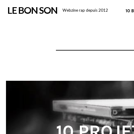
Skip
LE BON SON
Webzine rap depuis 2012
10 
to
content
10 PROJE