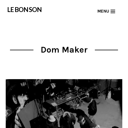
Skip
LE BON SON
MENU
to
content
Dom Maker