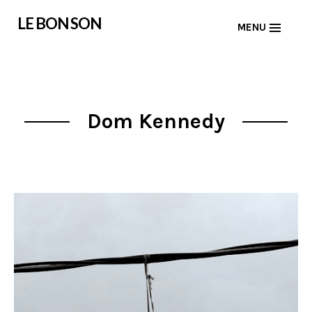
Skip
LE BON SON
MENU
to
content
Dom Kennedy