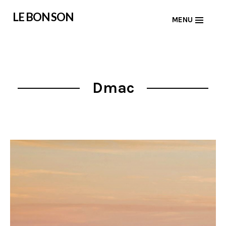
Skip
LE BON SON
MENU
to
content
Dmac