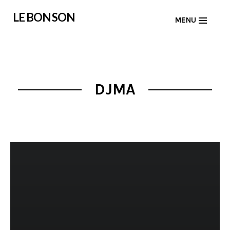
Skip
LE BON SON
MENU
to
content
DJMA