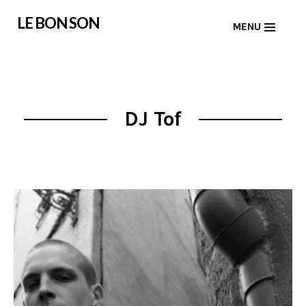
Skip
LE BON SON
MENU
to
content
DJ Tof