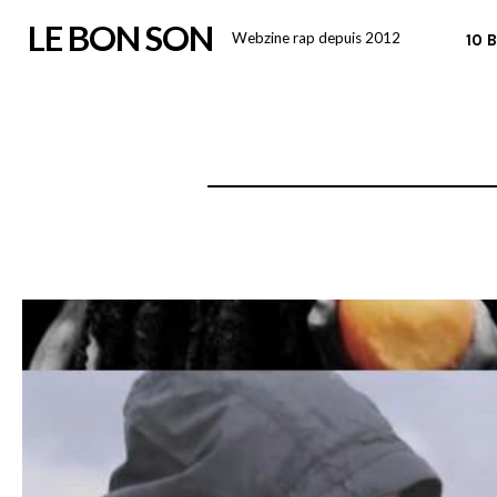
Skip
LE BON SON
Webzine rap depuis 2012
10 
to
content