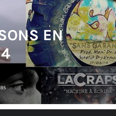
 SONS EN
14
LBS